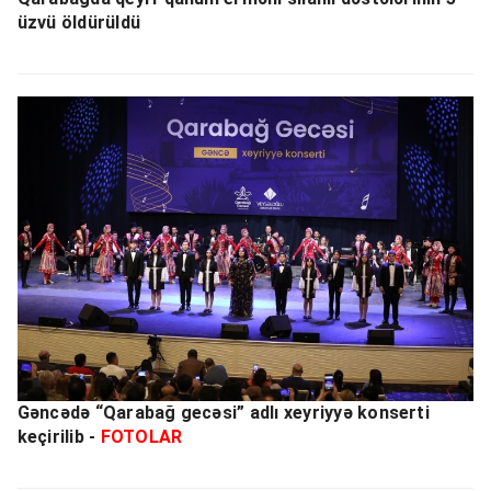
üzvü öldürüldü
Gəncədə “Qarabağ gecəsi” adlı xeyriyyə konserti
keçirilib -
FOTOLAR