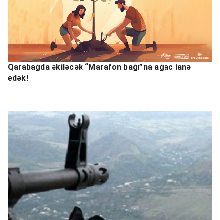
Qarabağda əkiləcək “Marafon bağı”na ağac ianə
edək!