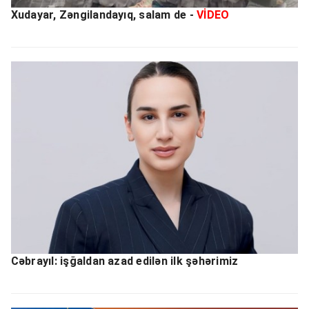
Xudayar, Zəngilandayıq, salam de -
VİDEO
Cəbrayıl: işğaldan azad edilən ilk şəhərimiz