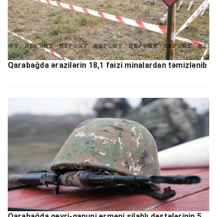
Qarabağda ərazilərin 18,1 faizi minalardan təmizlənib
Qarabağda qeyri-qanuni erməni silahlı dəstələrinin 5