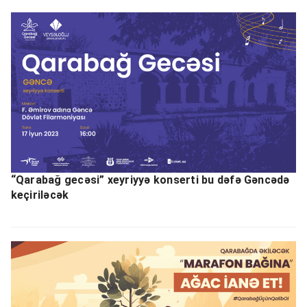
“Qarabağ gecəsi” xeyriyyə konserti bu dəfə Gəncədə
keçiriləcək