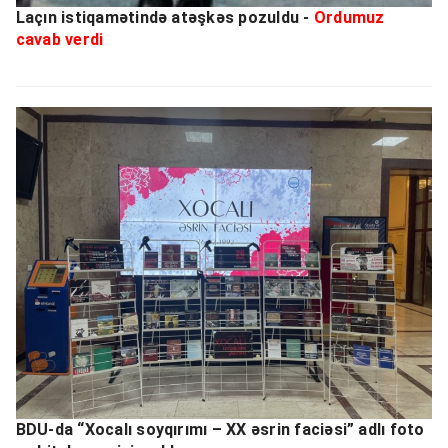
Laçın istiqamətində atəşkəs pozuldu -
Ordumuz
cavab verdi
BDU-da “Xocalı soyqırımı – XX əsrin faciəsi” adlı foto