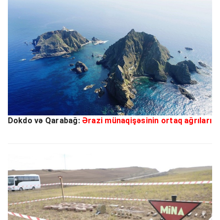
Dokdo və Qarabağ:
Ərazi münaqişəsinin ortaq ağrıları