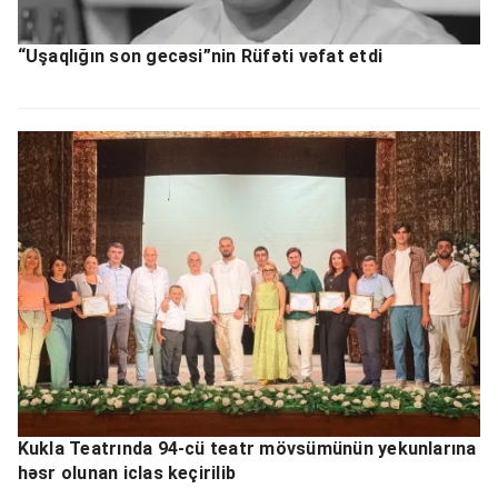
“Uşaqlığın son gecəsi”nin Rüfəti vəfat etdi
Kukla Teatrında 94-cü teatr mövsümünün yekunlarına
həsr olunan iclas keçirilib