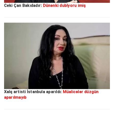
Ceki Çan Bakıdadır:
Dünənki dublyoru imiş
Xalq artisti İstanbula aparıldı:
Müalicələr düzgün
aparılmayıb