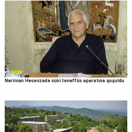
Nəriman Həsənzadə süni tənəffüs aparatına qoşuldu