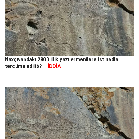
Naxçıvandakı 2800 illik yazı ermənilərə istinadla
tərcümə edilib? –
İDDİA