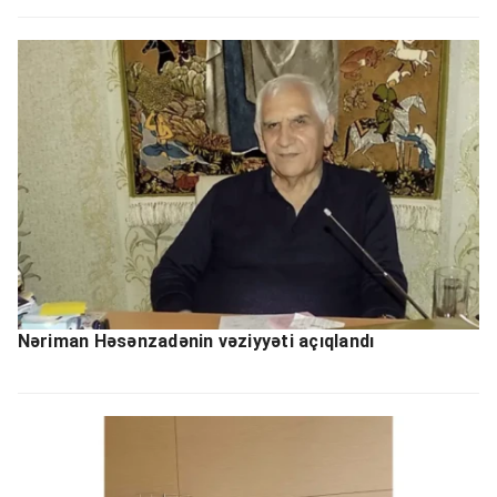
Nəriman Həsənzadənin vəziyyəti açıqlandı