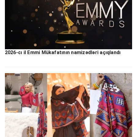
2026-cı il Emmi Mükafatının namizədləri açıqlandı