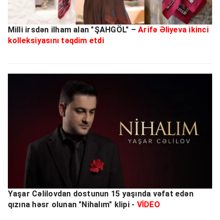
Milli irsdən ilham alan "ŞAHGÖL" –
Arifə Əliyeva ikinci
kolleksiyasını təqdim etdi
Yaşar Cəlilovdan dostunun 15 yaşında vəfat edən
qızına həsr olunan "Nihalım" klipi -
VİDEO